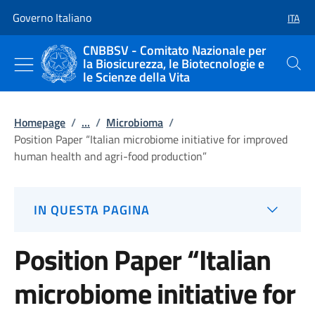
Vai al contenuto
Vai alla navigazione del sito
Governo Italiano
ITA
SELEZ
CNBBSV - Comitato Nazionale per
la Biosicurezza, le Biotecnologie e
Cerca
le Scienze della Vita
Homepage
/
...
/
Microbioma
/
Position Paper “Italian microbiome initiative for improved
human health and agri-food production”
IN QUESTA PAGINA
Position Paper “Italian
microbiome initiative for