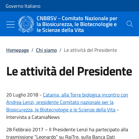
Vai al contenuto
Vai alla navigazione del sito
Governo Italiano
CNBBSV - Comitato Nazionale per
la Biosicurezza, le Biotecnologie e
Cerca
le Scienze della Vita
Homepage
/
Chi siamo
/
Le attività del Presidente
Le attività del Presidente
20 Luglio 2018 -
Catania, alla Torre biologica incontro con
Andrea Lenzi, presidente Comitato nazionale per la
Biosicurezza, le Biotecnologie e le Scienze della Vita
-
Intervista a CataniaNews
28 Febbraio 2017 – Il Presidente Lenzi ha partecipato alla
trasmissione “Leonardo” su RaiTre, sulla Banca Dati