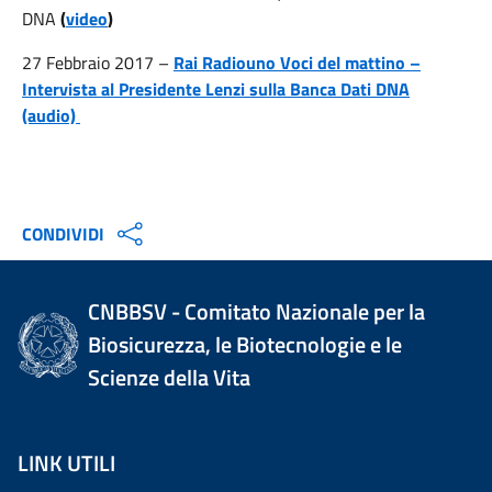
DNA
(
video
)
27 Febbraio 2017 –
Rai Radiouno Voci del mattino –
Intervista al Presidente Lenzi sulla Banca Dati DNA
(audio)
CONDIVIDI
CNBBSV - Comitato Nazionale per la
Biosicurezza, le Biotecnologie e le
Scienze della Vita
LINK UTILI