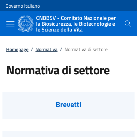
Vai al contenuto
Vai alla navigazione del sito
Governo Italiano
CNBBSV - Comitato Nazionale per
la Biosicurezza, le Biotecnologie e
Cerca
le Scienze della Vita
Homepage
/
Normativa
/
Normativa di settore
Normativa di settore
Brevetti