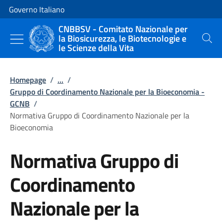
Vai al contenuto
Vai alla navigazione del sito
Governo Italiano
CNBBSV - Comitato Nazionale per
la Biosicurezza, le Biotecnologie e
Cerca
le Scienze della Vita
Homepage
/
...
/
Gruppo di Coordinamento Nazionale per la Bioeconomia -
GCNB
/
Normativa Gruppo di Coordinamento Nazionale per la
Bioeconomia
Normativa Gruppo di
Coordinamento
Nazionale per la