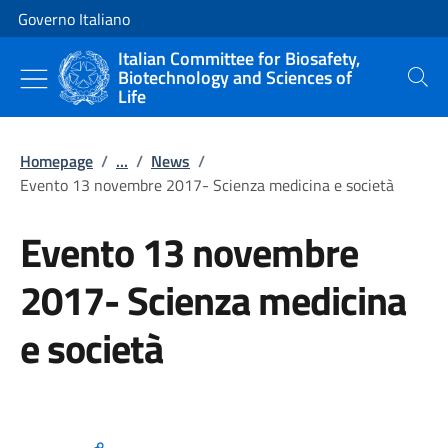
Go to main content
Go to main navigation
Governo Italiano
Italian Committee for Biosafety,
Biotechnology and Sciences of
Search
Life
Homepage
/
...
/
News
/
Evento 13 novembre 2017- Scienza medicina e società
Evento 13 novembre
2017- Scienza medicina
e società